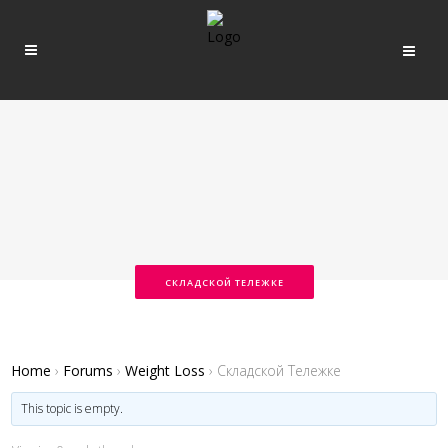
СКЛАДСКОЙ ТЕЛЕЖКЕ
Home
›
Forums
›
Weight Loss
›
Складской Тележке
This topic is empty.