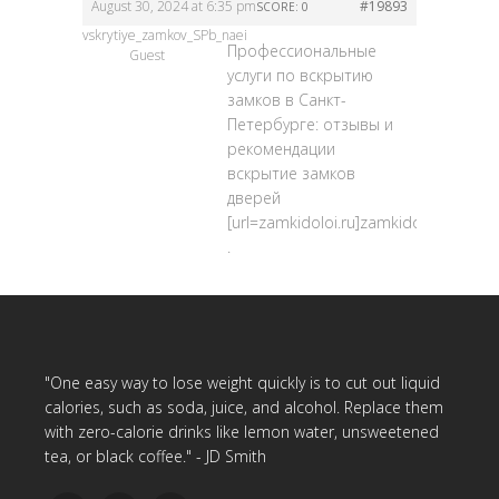
August 30, 2024 at 6:35 pm
#19893
SCORE: 0
vskrytiye_zamkov_SPb_naei
Профессиональные
Guest
услуги по вскрытию
замков в Санкт-
Петербурге: отзывы и
рекомендации
вскрытие замков
дверей
[url=zamkidoloi.ru]zamkidoloi.ru[/url]
.
"One easy way to lose weight quickly is to cut out liquid
calories, such as soda, juice, and alcohol. Replace them
with zero-calorie drinks like lemon water, unsweetened
tea, or black coffee." - JD Smith