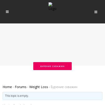
БУРЕНИЕ СКВАЖИН
Home
›
Forums
›
Weight Loss
›
Бурение скважин
This topic is empty.