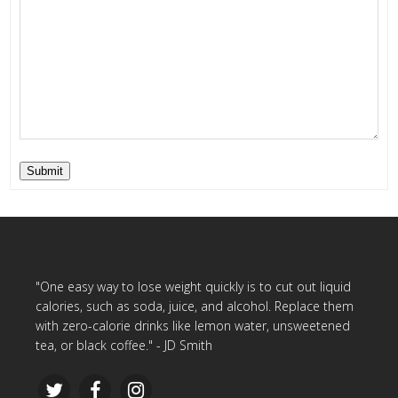
Submit
"One easy way to lose weight quickly is to cut out liquid
calories, such as soda, juice, and alcohol. Replace them
with zero-calorie drinks like lemon water, unsweetened
tea, or black coffee." - JD Smith