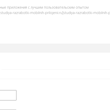
ьные приложения с лучшим пользовательским опытом
diya-razrabotki-mobilnih-prilojenii.ru]studiya-razrabotki-mobilnih-prilo
й