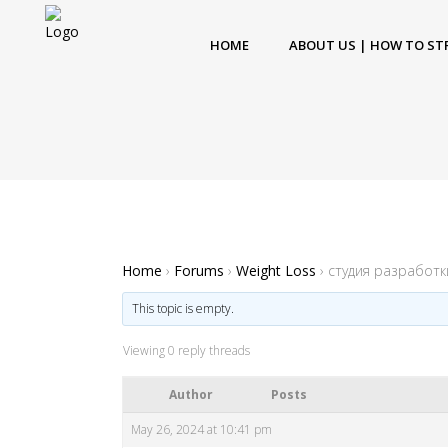
HOME
ABOUT US | HOW TO ST
Home
›
Forums
›
Weight Loss
›
студия разработ
This topic is empty.
Viewing 0 reply threads
Author
Posts
May 26, 2024 at 10:41 pm