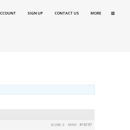
ACCOUNT
SIGN UP
CONTACT US
MORE
|
#18197
SCORE: 0
REPLY